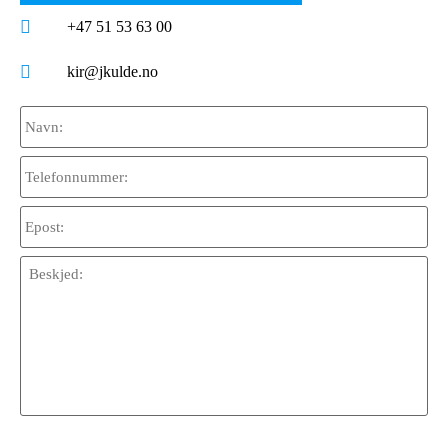
+47 51 53 63 00
kir@jkulde.no
Navn:
Telefonnummer:
Epost:
Beskjed:
CAPTCHA